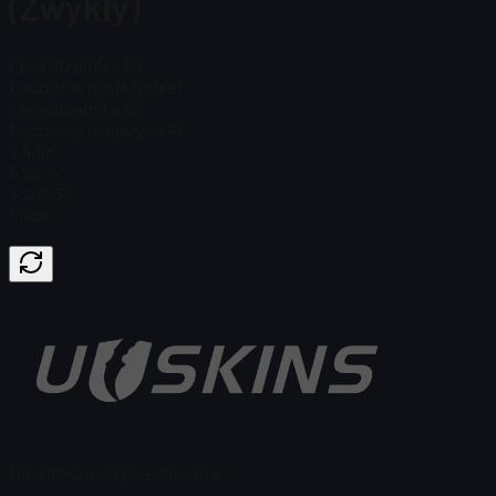
(Zwykły)
Cena Steam
$ 4,65
Łącznie w magazynie
41
Cena Steam
$ 4,65
Łącznie w magazynie
41
$ 4,96
$ 24,14
$ 205,39
Price
Nie znaleziono przedmiotów