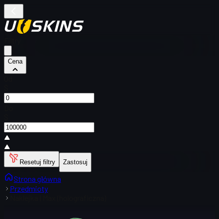
Filtry
Cena
Od
$
Do
$
Resetuj filtry
Zastosuj
Strona główna
Przedmioty
Naklejka | Max (holograficzna)