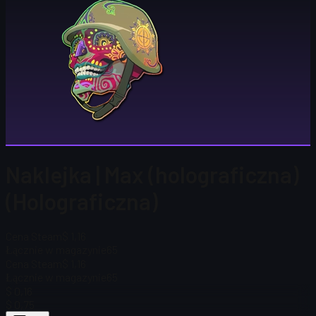
Naklejka | Max (holograficzna)
(Holograficzna)
Cena Steam
$ 1,16
Łącznie w magazynie
65
Cena Steam
$ 1,16
Łącznie w magazynie
65
$ 0,16
$ 0,75