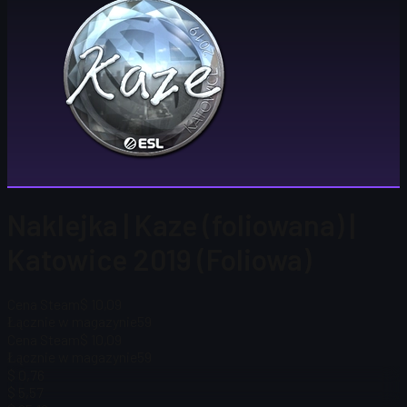
Naklejka | Kaze (foliowana) |
Katowice 2019 (Foliowa)
Cena Steam
$ 10,09
Łącznie w magazynie
59
Cena Steam
$ 10,09
Łącznie w magazynie
59
$ 0,76
$ 5,57