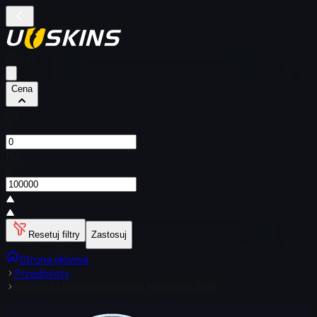
Filtry
Cena
Od
$
Do
$
Resetuj filtry
Zastosuj
Strona główna
Przedmioty
Naklejka | Kaze (foliowana) | Katowice 2019