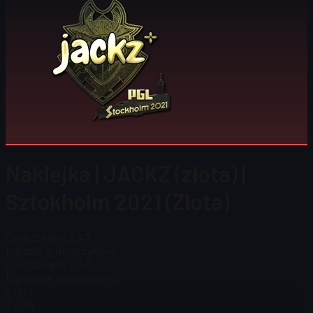
Naklejka | JACKZ (złota) |
Sztokholm 2021 (Złota)
Cena Steam
$ 5,47
Łącznie w magazynie
42
Cena Steam
$ 5,47
Łącznie w magazynie
42
$ 0,21
$ 0,58