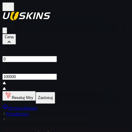
Filtry
Cena
Od
$
Do
$
Resetuj filtry
Zastosuj
Strona główna
Przedmioty
Naklejka | JACKZ (złota) | Sztokholm 2021