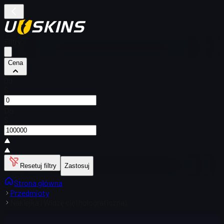
Filtry
Cena
Od
$
Do
$
Resetuj filtry
Zastosuj
Strona główna
Przedmioty
Naklejka | Widzę cię (holograficzna)