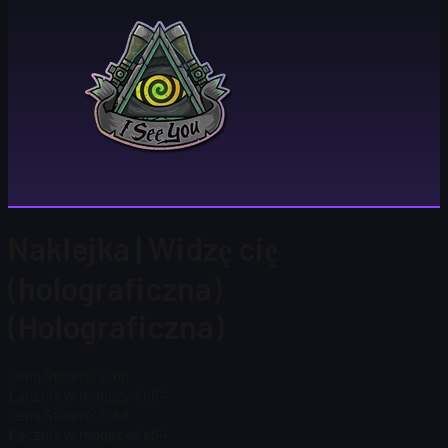
Naklejka | Widzę cię
(holograficzna)
(Holograficzna)
Cena Steam
$ 0,68
Łącznie w magazynie
54
Cena Steam
$ 0,68
Łącznie w magazynie
54