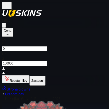
Filtry
Cena
Od
$
Do
$
Resetuj filtry
Zastosuj
Strona główna
Przedmioty
Naklejka | Graviti | Budapeszt 2025