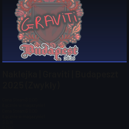
Naklejka | Graviti | Budapeszt
2025 (Zwykły)
Cena Steam
$ 0.00
Łącznie w magazynie
1
Cena Steam
$ 0.00
Łącznie w magazynie
1
$ 0,16
$ 0,41