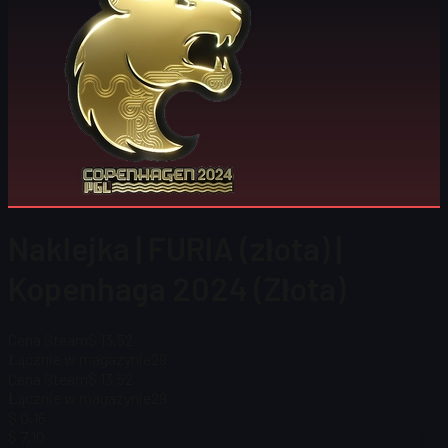
Naklejka | FURIA (złota) |
Kopenhaga 2024 (Złota)
Cena Steam
$ 13,52
Łącznie w magazynie
29
Cena Steam
$ 13,52
Łącznie w magazynie
29
$ 0,16
$ 7,10