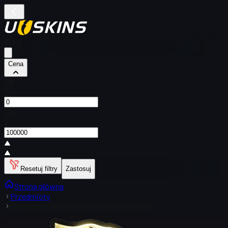
Filtry
Cena
Od
$
Do
$
Resetuj filtry
Zastosuj
Strona główna
Przedmioty
Naklejka | FURIA (złota) | Kopenhaga 2024