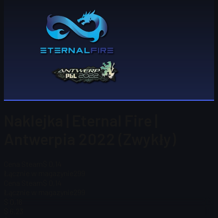
Naklejka | Eternal Fire |
Antwerpia 2022 (Zwykły)
Cena Steam
$ 0,14
Łącznie w magazynie
299
Cena Steam
$ 0,14
Łącznie w magazynie
299
$ 0,16
$ 6,23