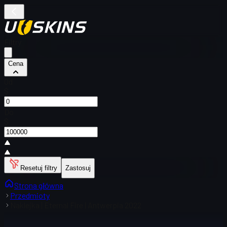
Filtry
Cena
Od
$
Do
$
Resetuj filtry
Zastosuj
Strona główna
Przedmioty
Naklejka | Eternal Fire | Antwerpia 2022