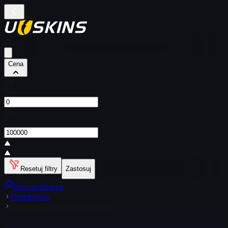
Filtry
Cena
Od
$
Do
$
Resetuj filtry
Zastosuj
Strona główna
Przedmioty
Naklejka | Zwinięte uderzenie