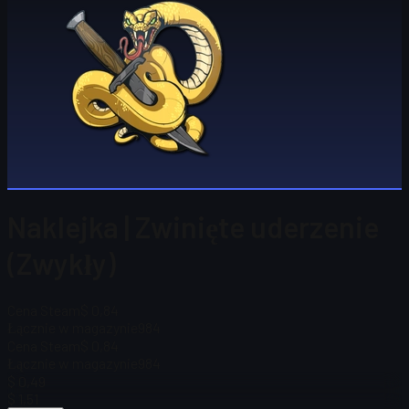
Naklejka | Zwinięte uderzenie
(Zwykły)
Cena Steam
$ 0,84
Łącznie w magazynie
984
Cena Steam
$ 0,84
Łącznie w magazynie
984
$ 0,49
$ 1,51