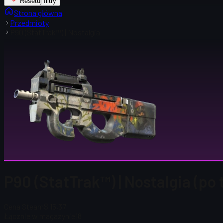
Resetuj filtry
Strona główna
Przedmioty
P90 (StatTrak™) | Nostalgia
P90 (StatTrak™) | Nostalgia (po
Cena Steam
$ 15,37
Łącznie w magazynie
18