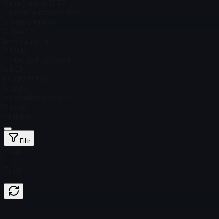
Cena Steam
$ 15,37
Łącznie w magazynie
18
prosto z fabryki
$ 20,42
lekkie zużycie
$ 12,00
po testach bojowych
$ 6,08
mocne zużycie
$ 28,66
po ciężkich walkach
$ 15,20
StatTrak™
Filtr
Float
Price