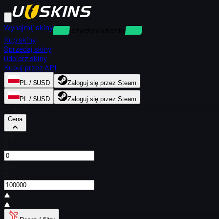
Wynajmij skiny
Wypożyczenia bez kaucji
Kup skiny
Sprzedaj skiny
Odbierz skiny
Kupuj przez API
PL / $USD
Zaloguj się przez Steam
PL / $USD
Zaloguj się przez Steam
Filtry
Cena
Od
$
Do
$