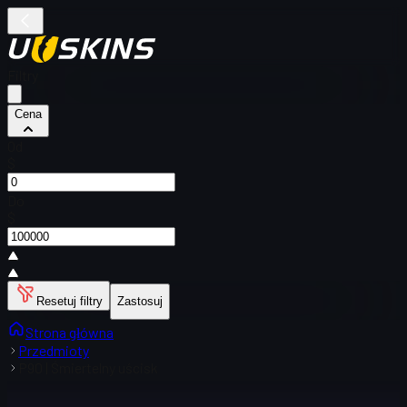
Filtry
Cena
Od
$
Do
$
Resetuj filtry
Zastosuj
Strona główna
Przedmioty
P90 | Śmiertelny uścisk