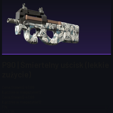
P90 | Śmiertelny uścisk (lekkie
zużycie)
Cena Steam
$ 47,69
Łącznie w magazynie
12
Cena Steam
$ 47,69
Łącznie w magazynie
12
FN
$ 43,76