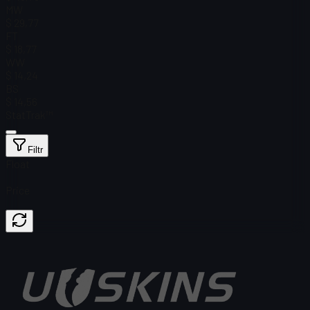
MW
$ 29,77
FT
$ 18,77
WW
$ 14,24
BS
$ 14,56
StatTrak™
Filtr
Float
Price