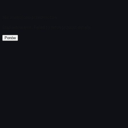
Nie znaleziono przedmiotów
Błąd ładowania
:
Failed to fetch product details
Ponów