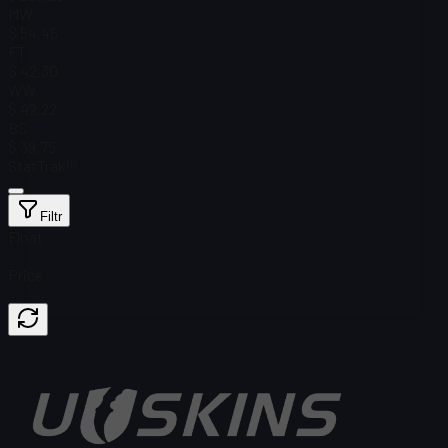
MW
$ 54,45
FT
$ 42,30
WW
$ 42,22
BS
$ 39,75
StatTrak™
Filtr
Float
Price