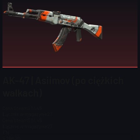
AK-47 | Asiimov (po ciężkich
walkach)
Cena Steam
$ 51,45
Łącznie w magazynie
27
Cena Steam
$ 51,45
Łącznie w magazynie
27
FN
$ 298,20