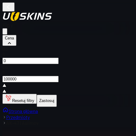
Filtry
Cena
Od
$
Do
$
Resetuj filtry
Zastosuj
Strona główna
Przedmioty
AK-47 | Asiimov