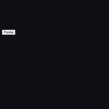
Nie znaleziono przedmiotów
Błąd ładowania
:
Failed to fetch product details
Ponów