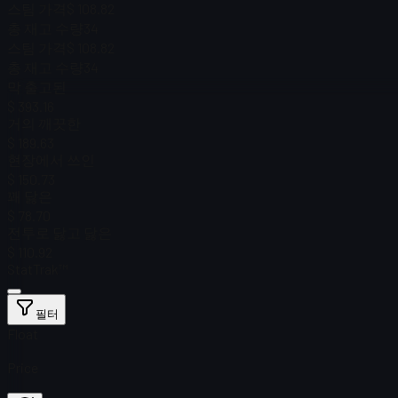
스팀 가격
$ 108.82
총 재고 수량
34
스팀 가격
$ 108.82
총 재고 수량
34
막 출고된
$ 393.16
거의 깨끗한
$ 189.63
현장에서 쓰인
$ 150.73
꽤 닳은
$ 78.70
전투로 닳고 닳은
$ 110.92
StatTrak™
필터
Float
Price