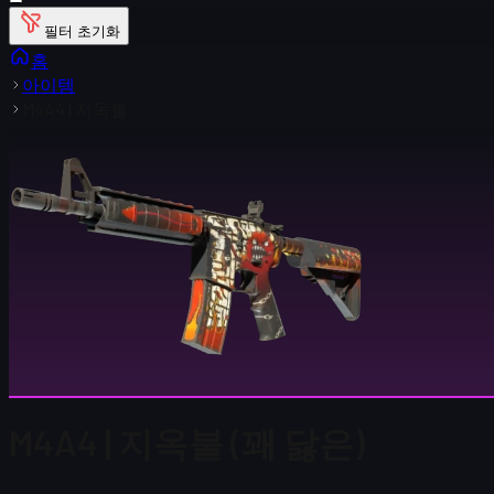
필터 초기화
홈
아이템
M4A4 | 지옥불
M4A4 | 지옥불 (꽤 닳은)