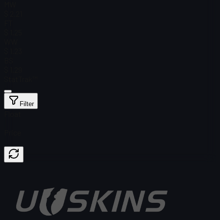
MW
$ 2.21
FT
$ 1.25
WW
$ 1.23
BS
$ 1.29
StatTrak™
Filter
Float
Price