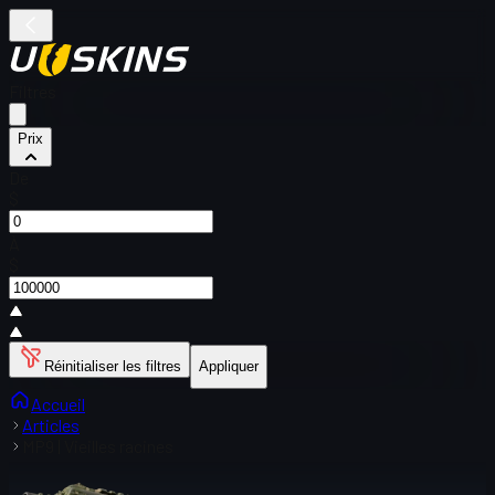
Filtres
Prix
De
$
À
$
Réinitialiser les filtres
Appliquer
Accueil
Articles
MP9 | Vieilles racines