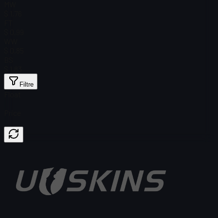
MW
$ 1,76
FT
$ 0,99
WW
$ 0,85
BS
$ 1,83
Filtre
Float
Price