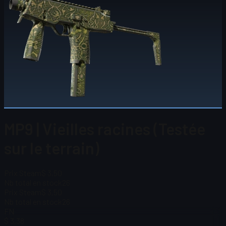
MP9 | Vieilles racines (Testée
sur le terrain)
Prix Steam
$ 3,50
Nb total en stock
26
Prix Steam
$ 3,50
Nb total en stock
26
FN
$ 3,38