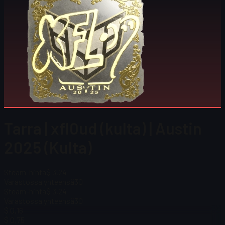
Tarra | xfl0ud (kulta) | Austin
2025 (Kulta)
Steam-hinta
$ 3,24
Varastossa yhteensä
30
Steam-hinta
$ 3,24
Varastossa yhteensä
30
$ 0,16
$ 0,75