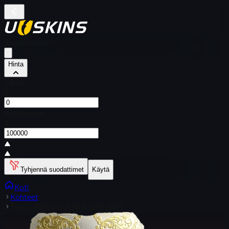
Suodattimet
Hinta
Lähtö
$
Kohteeseen
$
Tyhjennä suodattimet
Käytä
Koti
Kohteet
Tarra | xfl0ud (kulta) | Austin 2025