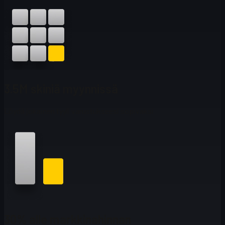
3.5M skiniä myynnissä
Löydä jokainen tyyli varustukseesi sopivaksi
30% alle markkinahinnan