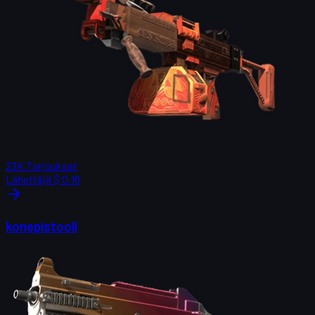
23K
Tarjoukset
Lähettäjä
$ 0.16
konepistooli