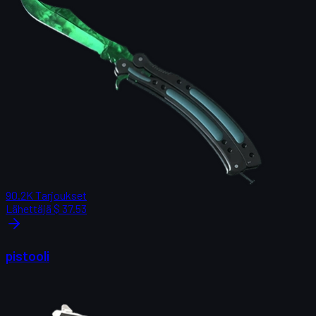
90.2K
Tarjoukset
Lähettäjä
$ 37.53
pistooli