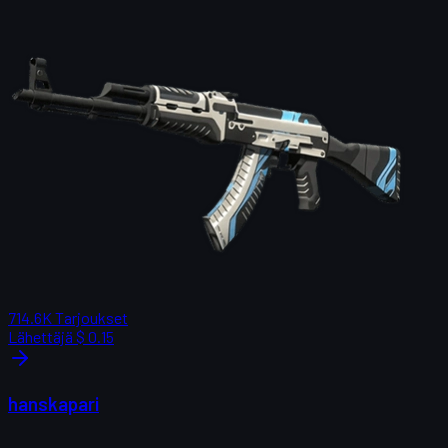
714.6K
Tarjoukset
Lähettäjä
$ 0.15
hanskapari