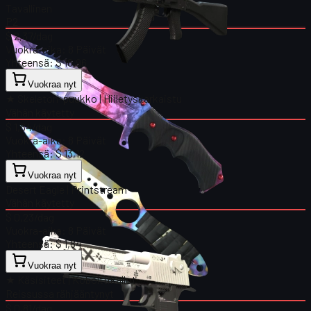
Tavallinen
P2
$ 2,37
/dag
Vuokra-aika:
8 Päivät
Yhteensä:
$ 18,96
Vuokraa nyt
★ Skeleton-puukko | Hiiletyskarkaistu
Vähän käytetty
$ 1,64
/dag
Vuokra-aika:
8 Päivät
Yhteensä:
$ 13,12
Vuokraa nyt
Desert Eagle | Printstream
Vähän käytetty
$ 0,23
/dag
Vuokra-aika:
8 Päivät
Yhteensä:
$ 1,84
Vuokraa nyt
★ Käsisiteet | Kobolttikallot
Reissussa rähjääntynyt
$ 0,81
/dag