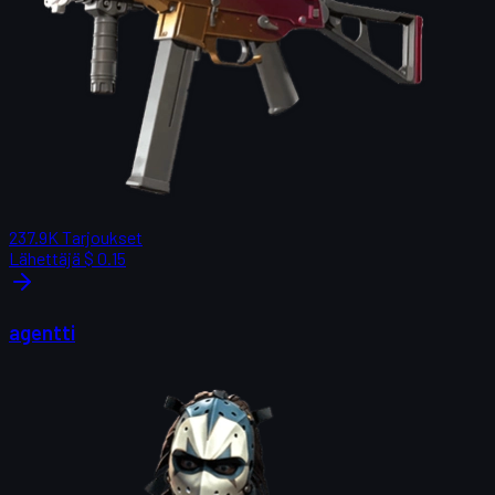
237.9K
Tarjoukset
Lähettäjä
$ 0.15
agentti