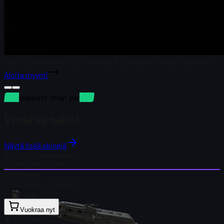
Myy CS2-skinejäsi UUSKINSissa. P2P-myynti on nyt saatavilla.
Aloita myynti
Vuokraukset ilman panttia
Vuokraa nahat
Näytä lisää skinejä
AK-47 | Liuskemusta
Käytössä kokeiltu
$ 0,02
/dag
Vuokra-aika:
8 Päivät
Yhteensä:
$ 0,16
Vuokraa nyt
★ Metsämiehen veitsi | Doppler