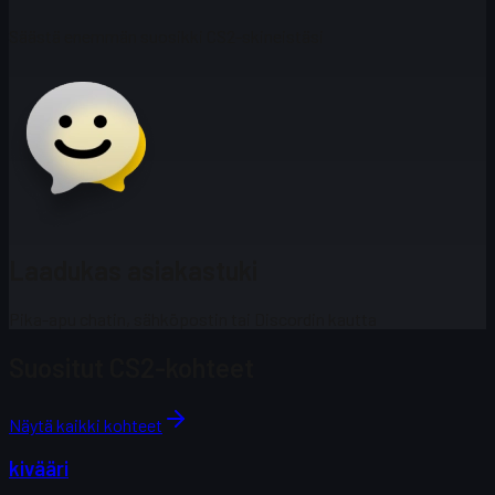
Säästä enemmän suosikki CS2-skineistäsi
Laadukas asiakastuki
Pika-apu chatin, sähköpostin tai Discordin kautta
Suositut CS2-kohteet
Näytä kaikki kohteet
kivääri