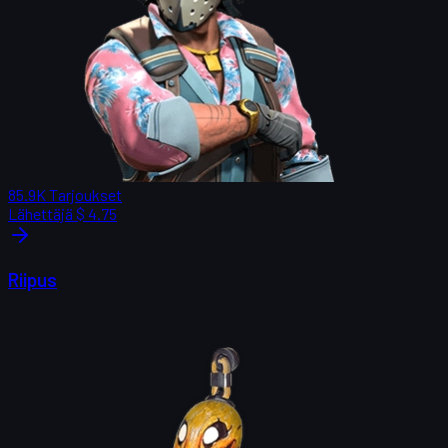
85.9K
Tarjoukset
Lähettäjä
$ 4.75
Riipus