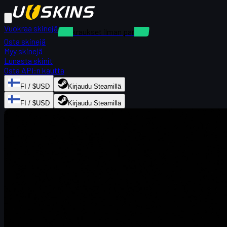
Vuokraa skinejä
Vuokraukset ilman panttia
Osta skinejä
Myy skinejä
Lunasta skinit
Osta API:n kautta
FI / $USD
Kirjaudu Steamillä
FI / $USD
Kirjaudu Steamillä