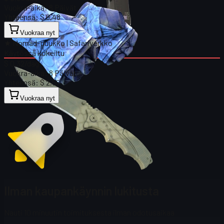
Vuokra-aika:
8 Päivät
Yhteensä:
$ 6,48
Vuokraa nyt
★ Nomad-puukko | Safariverkko
Käytössä kokeiltu
$ 0,32
/dag
Vuokra-aika:
8 Päivät
Yhteensä:
$ 2,56
Vuokraa nyt
Ilman kaupankäynnin lukitusta
Nauti 10 minuutin toimituksesta ilman odotusaikaa