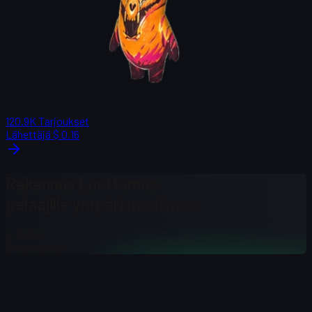
120.9K
Tarjoukset
Lähettäjä
$ 0.16
Rakennus
Luottamus
pelaajille ympäri maailmaa
4.3
/ 5.0
Erinomainen