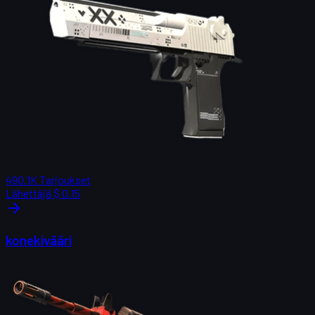
490.1K
Tarjoukset
Lähettäjä
$ 0.15
konekivääri