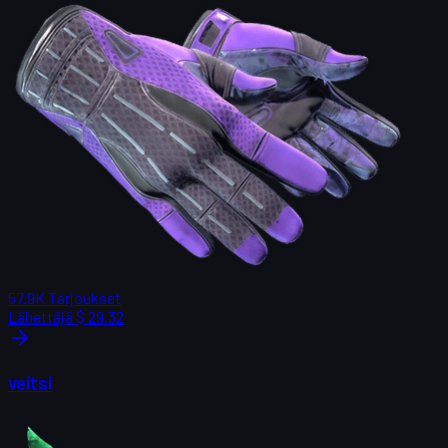
57.9K
Tarjoukset
Lähettäjä
$ 29.32
veitsi