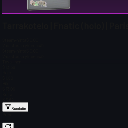
Tarrakotelo | Fnatic (holo) | Par
Steam-hinta
$ 0.00
Varastossa yhteensä
2
Steam-hinta
$ 0.00
Varastossa yhteensä
2
Tavallinen
$ 13,38
Holo
$ 1,60
Hile
$ 13,06
Kulta
$ 5,62
Suodatin
Price