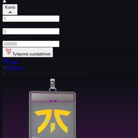
Kuvio
Lähtö
Kohteeseen
Tyhjennä suodattimet
Koti
Kohteet
Tarrakotelo | Fnatic (holo) | Paris 2023