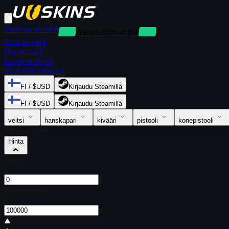
Vuokraa skinejä
Vuokraukset ilman panttia
Osta skinejä
Myy skinejä
Lunasta skinit
Osta API:n kautta
FI / $USD
Kirjaudu Steamillä
FI / $USD
Kirjaudu Steamillä
veitsi
hanskapari
kivääri
pistooli
konepistooli
Suodattimet
Hinta
Lähtö
$
Kohteeseen
$