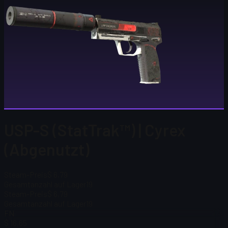
USP-S (StatTrak™) | Cyrex
(Abgenutzt)
Steam-Preis
$ 6,79
Gesamtanzahl auf Lager
19
Steam-Preis
$ 6,79
Gesamtanzahl auf Lager
19
FN
$ 16,65