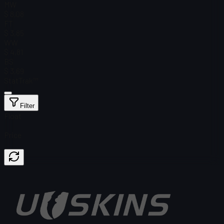
MW
$ 8,08
FT
$ 3,85
WW
$ 4,81
BS
$ 3,69
StatTrak™
Filter
Float
Price