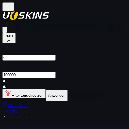
Filter
Preis
Von
$
Zu
$
Filter zurücksetzen
Anwenden
Startseite
Artikel
USP-S (StatTrak™) | Cyrex