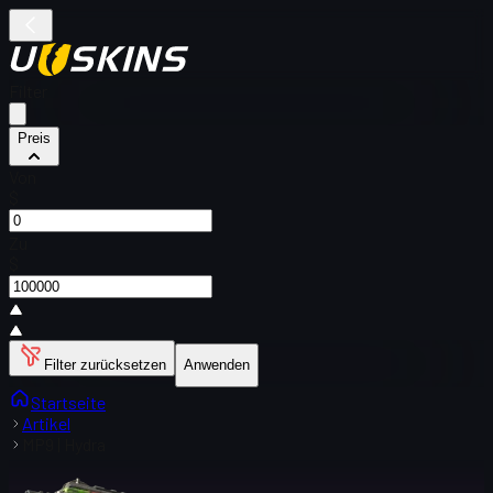
Filter
Preis
Von
$
Zu
$
Filter zurücksetzen
Anwenden
Startseite
Artikel
MP9 | Hydra