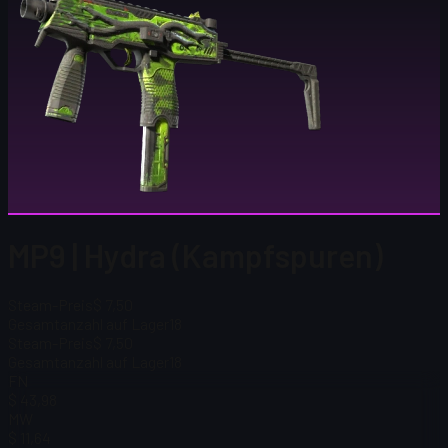
MP9 | Hydra (Kampfspuren)
Steam-Preis
$ 7,50
Gesamtanzahl auf Lager
18
Steam-Preis
$ 7,50
Gesamtanzahl auf Lager
18
FN
$ 43,98
MW
$ 11,64