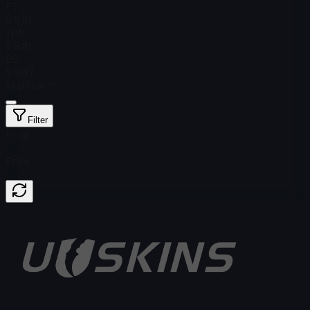
FT
$ 5,81
WW
$ 5,81
BS
$ 5,47
StatTrak™
Filter
Float
Price