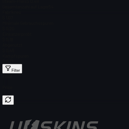
Steam-Preis
$ 0,49
Gesamtanzahl auf Lager
54
Fabrikneu
$ 1,07
Minimale Gebrauchsspuren
$ 0,20
Einsatzerprobt
$ 0,18
Abgenutzt
$ 0,45
Kampfspuren
$ 0,17
Filter
Float
Price