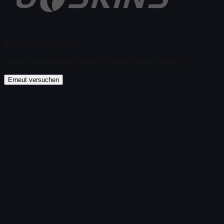
Keine Artikel gefunden
Laden fehlgeschlagen
:
Failed to fetch product details
Erneut versuchen