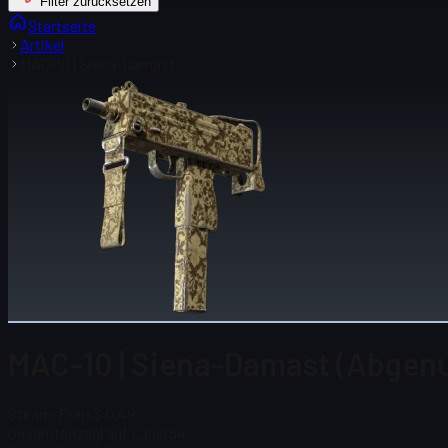
Filter zurücksetzen
Startseite
Artikel
MAC-10 | Siena-Damast
MAC-10 | Siena-Damast (Abgenu
Steam-Preis
$ 0,49
Gesamtanzahl auf Lager
54