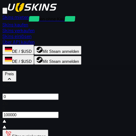
Skins mieten
Mieten ohne Kaution
Skins kaufen
Skins verkaufen
Skins einlösen
Über API kaufen
DE / $USD
Mit Steam anmelden
DE / $USD
Mit Steam anmelden
Filter
Preis
Von
$
Zu
$