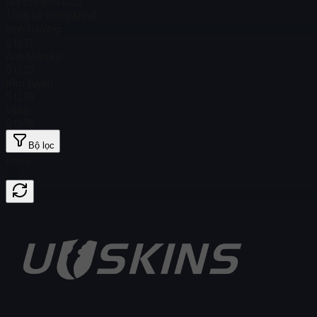
Giá Steam
$ 0,03
Tổng số trong kho
3
bình thường
$ 0,31
Ảnh toàn ký
$ 0,23
Kim tuyến
$ 0,76
Vàng
$ 0,76
Bộ lọc
Price