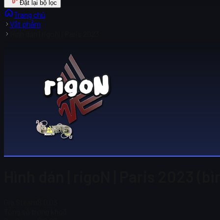
Đặt lại bộ lọc
Trang chủ
Vật phẩm
Hình dán | rigoN | Paris 2023
Hình dán | rigoN | Paris 2023 (b
Giá Steam
$ 0,03
Tổng số trong kho
3