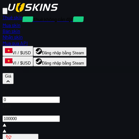
Thuê skin
Cho thuê không cần đặt cọc
Mua skin
Bán skin
Nhận skin
Mua qua API
VI / $USD
Đăng nhập bằng Steam
VI / $USD
Đăng nhập bằng Steam
Bộ lọc
Giá
Từ
$
Đến
$