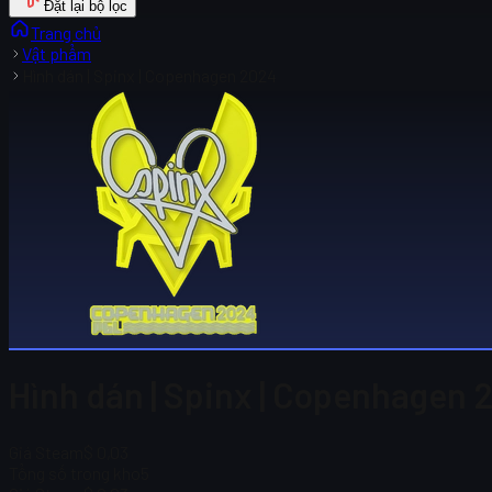
Đặt lại bộ lọc
Trang chủ
Vật phẩm
Hình dán | Spinx | Copenhagen 2024
Hình dán | Spinx | Copenhagen 
Giá Steam
$ 0,03
Tổng số trong kho
5