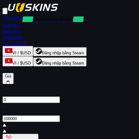
Thuê skin
Cho thuê không cần đặt cọc
Mua skin
Bán skin
Nhận skin
Mua qua API
VI / $USD
Đăng nhập bằng Steam
VI / $USD
Đăng nhập bằng Steam
Bộ lọc
Giá
Từ
$
Đến
$