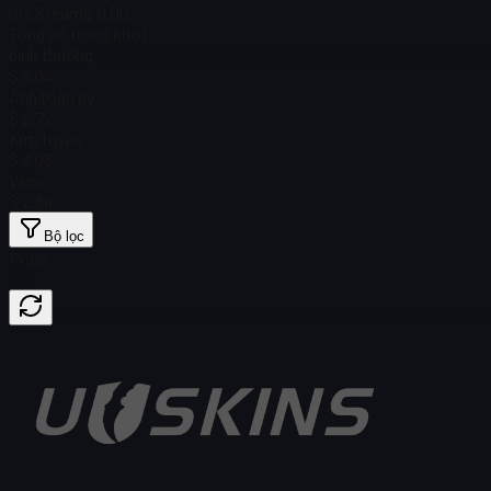
Giá Steam
$ 0.00
Tổng số trong kho
1
bình thường
$ 3,04
Ảnh toàn ký
$ 2,72
Kim tuyến
$ 3,03
Vàng
$ 2,86
Bộ lọc
Price