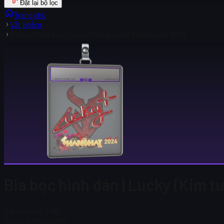
Đặt lại bộ lọc
Trang chủ
Vật phẩm
Bìa bọc hình dán | Lucky (Kim tuyến) | Thượng Hải 2024
Bìa bọc hình dán | Lucky (Kim t
Giá Steam
$ 0.00
Tổng số trong kho
1