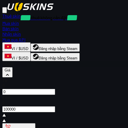
Thuê skin
Cho thuê không cần đặt cọc
Mua skin
Bán skin
Nhận skin
Mua qua API
VI / $USD
Đăng nhập bằng Steam
VI / $USD
Đăng nhập bằng Steam
Bộ lọc
Giá
Từ
$
Đến
$