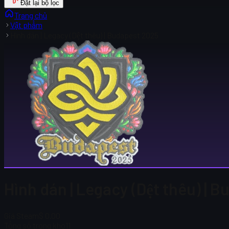
Đặt lại bộ lọc
Trang chủ
Vật phẩm
Hình dán | Legacy (Dệt thêu) | Budapest 2025
Hình dán | Legacy (Dệt thêu) | 
Giá Steam
$ 0.00
Tổng số trong kho
11