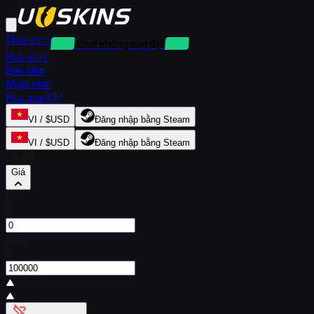
Thuê skin
Cho thuê không cần đặt cọc
Mua skin
Bán skin
Nhận skin
Mua qua API
VI / $USD
Đăng nhập bằng Steam
VI / $USD
Đăng nhập bằng Steam
Bộ lọc
Giá
Từ
$
Đến
$