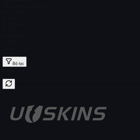
Tổng số trong kho
10
bình thường
$ 0,16
Ảnh toàn ký
$ 0,73
Kim tuyến
$ 0,25
Vàng
$ 4,99
Bộ lọc
Price