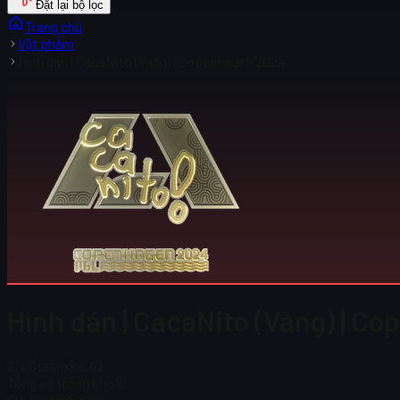
Đặt lại bộ lọc
Trang chủ
Vật phẩm
Hình dán | CacaNito (Vàng) | Copenhagen 2024
Hình dán | CacaNito (Vàng) | C
Giá Steam
$ 6,62
Tổng số trong kho
10
Giá Steam
$ 6,62