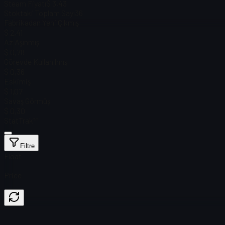
Steam Fiyatı
$ 3,43
Stoktaki Toplam Sayı
36
Fabrikadan Yeni Çıkmış
$ 2,41
Az Aşınmış
$ 0,78
Görevde Kullanılmış
$ 0,36
Eskimiş
$ 1,07
Savaş Görmüş
$ 0,30
StatTrak™
Filtre
Float
Price