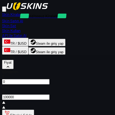
Skin Kirala
Depozitosuz Kiralamalar
Skin Satın Al
Skin Sat
Skin Kullan
API ile Satın Al
TR / $USD
Steam ile giriş yap
TR / $USD
Steam ile giriş yap
Filtreler
Fiyat
Gönderen
$
Alıcı
$