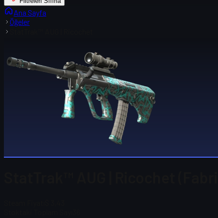
Filtreleri Sıfırla
Ana Sayfa
Öğeler
StatTrak™ AUG | Ricochet
StatTrak™ AUG | Ricochet (Fabr
Steam Fiyatı
$ 3,43
Stoktaki Toplam Sayı
36