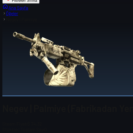
Filtreleri Sıfırla
Ana Sayfa
Öğeler
Negev | Palmiye
Negev | Palmiye (Fabrikadan Yen
Steam Fiyatı
$ 74,32
Stoktaki Toplam Sayı
0