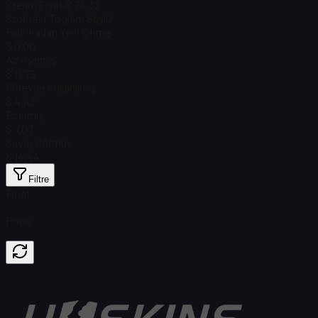
Steam Fiyatı
$ 74,32
Stoktaki Toplam Sayı
0
Fabrikadan Yeni Çıkmış
$ 0.00
Az Aşınmış
$ 11,75
Görevde Kullanılmış
$ 4,42
Eskimiş
$ 7,07
Savaş Görmüş
$ 14,44
Filtre
Float
Price