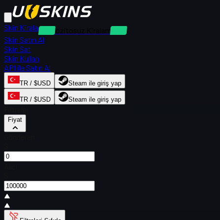
Skin Kirala
Depozitosuz Kiralamalar
Skin Satın Al
Skin Sat
Skin Kullan
API ile Satın Al
TR / $USD
Steam ile giriş yap
TR / $USD
Steam ile giriş yap
Filtreler
Fiyat
Gönderen
$
Alıcı
$