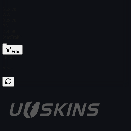
FT
$ 32,28
WW
$ 32,26
BS
$ 29,90
StatTrak™
Filtre
Float
Price