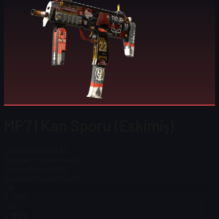
MP7 | Kan Sporu (Eskimiş)
Steam Fiyatı
$ 41,93
Stoktaki Toplam Sayı
13
Steam Fiyatı
$ 41,93
Stoktaki Toplam Sayı
13
FN
$ 77,60
MW
$ 38,09