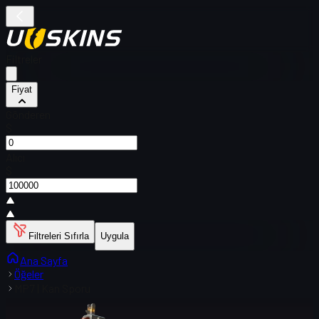
Filtreler
Fiyat
Gönderen
$
Alıcı
$
Filtreleri Sıfırla
Uygula
Ana Sayfa
Öğeler
MP7 | Kan Sporu