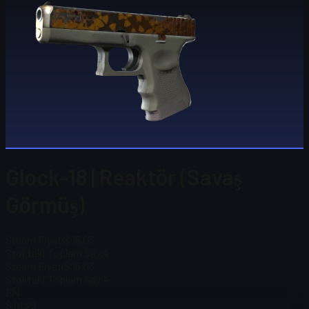
Glock-18 | Reaktör (Savaş
Görmüş)
Steam Fiyatı
$ 15,03
Stoktaki Toplam Sayı
4
Steam Fiyatı
$ 15,03
Stoktaki Toplam Sayı
4
FN
$ 91,29