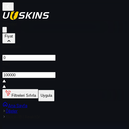
Filtreler
Fiyat
Gönderen
$
Alıcı
$
Filtreleri Sıfırla
Uygula
Ana Sayfa
Öğeler
Glock-18 | Reaktör