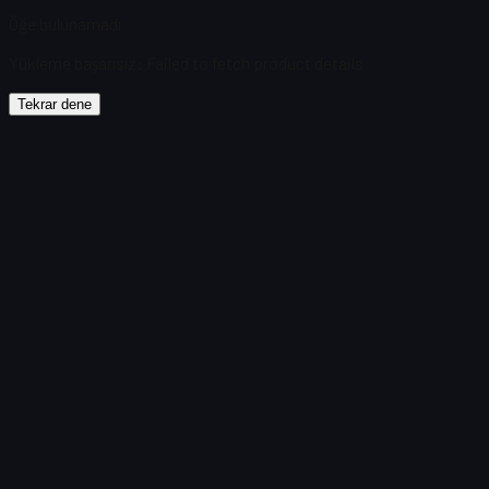
Öğe bulunamadı
Yükleme başarısız
:
Failed to fetch product details
Tekrar dene