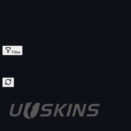
MW
$ 19,39
FT
$ 14,15
WW
$ 15,17
BS
$ 22,83
Filtre
Float
Price