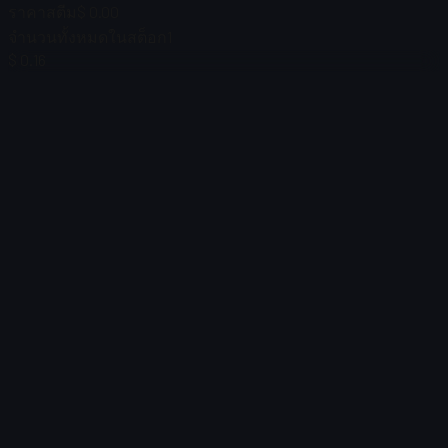
ราคาสตีม
$ 0.00
จำนวนทั้งหมดในสต็อก
1
$ 0.16
$ 0.41
$ 3.50
ตัวกรอง
Price
ไม่พบรายการ
โหลดไม่สำเร็จ
:
Failed to fetch product details