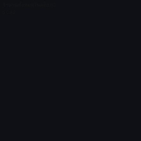
จำนวนทั้งหมดในสต็อก
0
$ 0.62
$ 5.78
$ 0.00
ตัวกรอง
Price
ไม่พบรายการ
โหลดไม่สำเร็จ
:
Failed to fetch product details