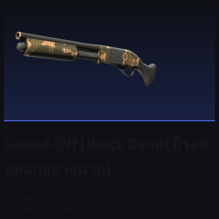
Sawed-Off | Black Sand (มีรอย
ถลอกอย่างมาก)
ราคาสตีม
$ 0.18
จำนวนทั้งหมดในสต็อก
19