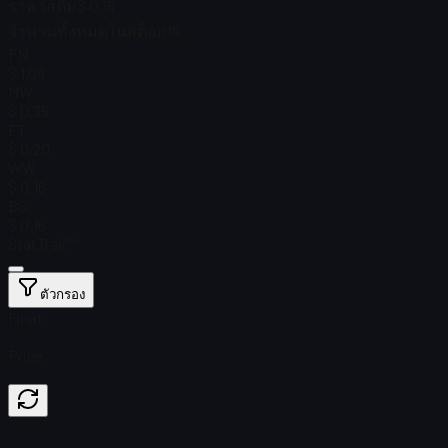
ราคาสตีม
$ 0.18
จำนวนทั้งหมดในสต็อก
19
FN
$ 1.09
MW
$ 0.35
FT
$ 0.20
WW
$ 0.16
BS
$ 0.16
StatTrak™
ตัวกรอง
Float
Price