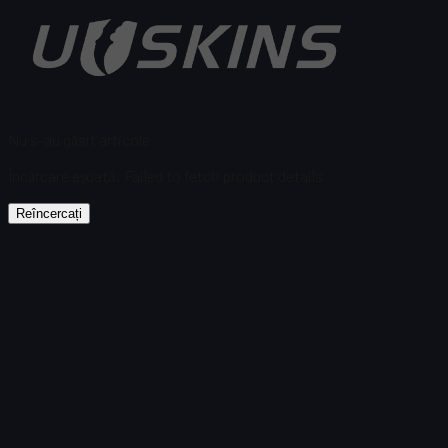
Nu s-au găsit articole
Încărcare eșuată
:
Failed to fetch product details
Reîncercați