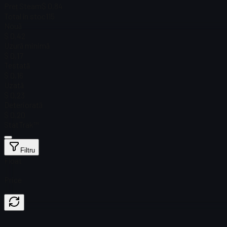
Preț Steam
$ 0,84
Total în stoc
115
Nouă
$ 0,42
Uzură minimă
$ 0,17
Testată
$ 0,16
Uzată
$ 0,23
Deteriorată
$ 0,20
StatTrak™
Filtru
Float
Price