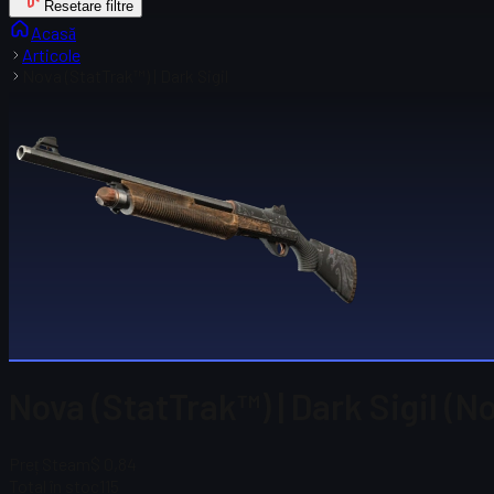
Resetare filtre
Acasă
Articole
Nova (StatTrak™) | Dark Sigil
Nova (StatTrak™) | Dark Sigil (N
Preț Steam
$ 0,84
Total în stoc
115