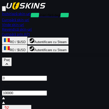
Închiriază skin-uri
Închirieri fără depozit
Cumpără skin-uri
Vinde skin-uri
Revendică skin-uri
Cumpără prin API
RO / $USD
Autentificare cu Steam
RO / $USD
Autentificare cu Steam
Filtre
Preț
De la
$
Către
$