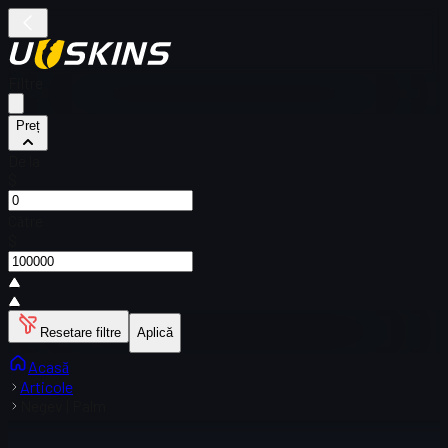
Filtre
Preț
De la
$
Către
$
Resetare filtre
Aplică
Acasă
Articole
Negev | Palm