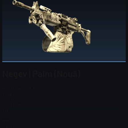
Negev | Palm (Nouă)
Preț Steam
$ 74,32
Total în stoc
0
Preț Steam
$ 74,32
Total în stoc
0
FN
$ 0.00
MW
$ 11,77