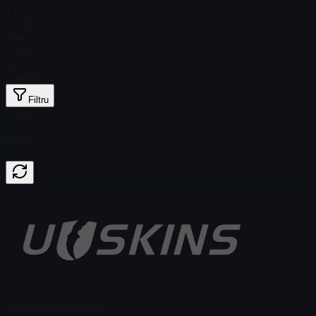
FT
$ 4,57
WW
$ 7,89
BS
$ 14,46
Filtru
Float
Price
Nu s-au găsit articole