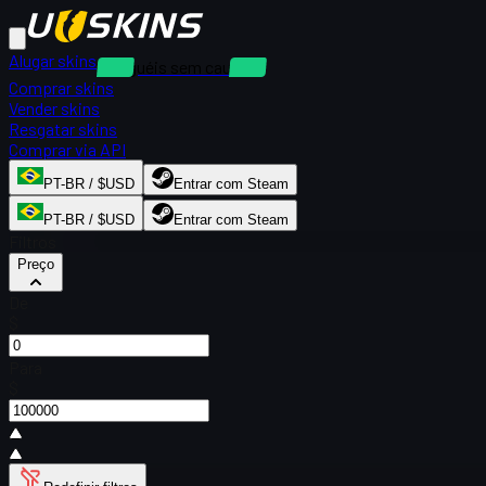
Alugar skins
Aluguéis sem caução
Comprar skins
Vender skins
Resgatar skins
Comprar via API
PT-BR / $USD
Entrar com Steam
PT-BR / $USD
Entrar com Steam
Filtros
Preço
De
$
Para
$