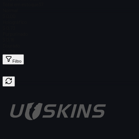
Total em estoque
37
Normal
$ 0.00
Holográfico
$ 0,73
Purpurinado
$ 0,16
Dourado
$ 2,79
Filtro
Price