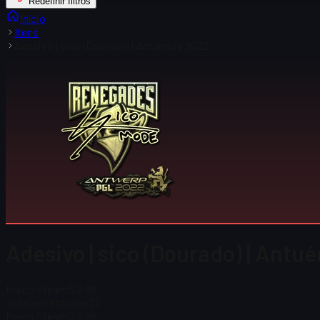
Redefinir filtros
Início
Itens
Adesivo | sico (Dourado) | Antuérpia 2022
Adesivo | sico (Dourado) | Antu
Preço Steam
$ 2,68
Total em estoque
37
Preço Steam
$ 2,68