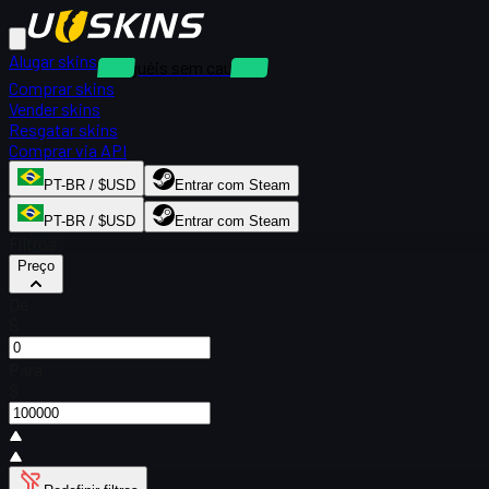
Alugar skins
Aluguéis sem caução
Comprar skins
Vender skins
Resgatar skins
Comprar via API
PT-BR / $USD
Entrar com Steam
PT-BR / $USD
Entrar com Steam
Filtros
Preço
De
$
Para
$