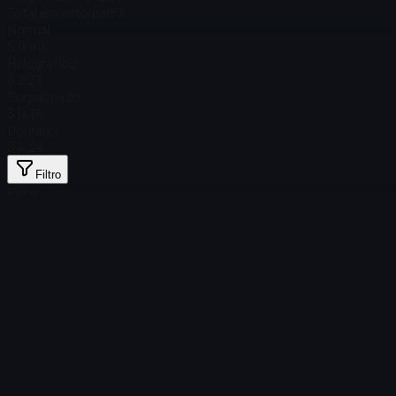
Total em estoque
57
Normal
$ 0,49
Holográfico
$ 2,27
Purpurinado
$ 0,76
Dourado
$ 4,24
Filtro
Price