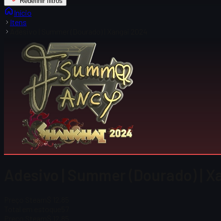
Redefinir filtros
Início
Itens
Adesivo | Summer (Dourado) | Xangai 2024
Adesivo | Summer (Dourado) | 
Preço Steam
$ 12,85
Total em estoque
57
Preço Steam
$ 12,85