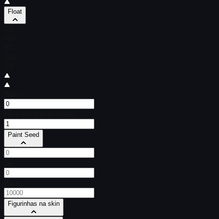
Float
FN
MW
FT
WW
BS
Mínimo
Mais antigos primeiro
Paint Seed
De
Para
Figurinhas na skin