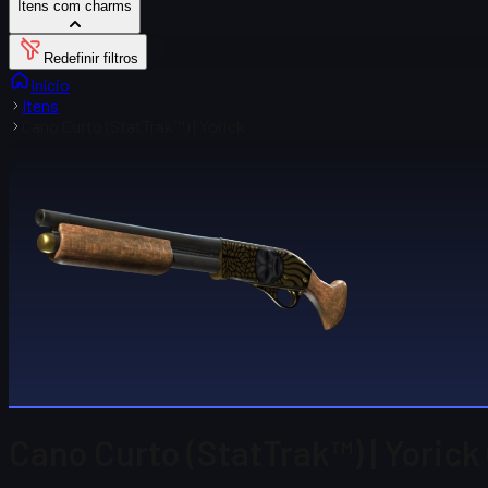
Itens com charms
Redefinir filtros
Início
Itens
Cano Curto (StatTrak™) | Yorick
Cano Curto (StatTrak™) | Yorick