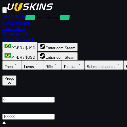
Alugar skins
Aluguéis sem caução
Comprar skins
Vender skins
Resgatar skins
Comprar via API
PT-BR / $USD
Entrar com Steam
PT-BR / $USD
Entrar com Steam
Faca
Luvas
Rifle
Pistola
Submetralhadora
Filtros
Preço
De
$
Para
$