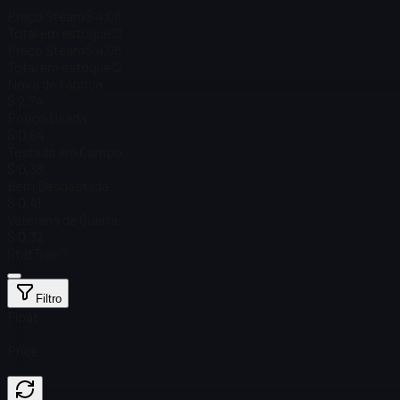
Preço Steam
$ 4,08
Total em estoque
12
Preço Steam
$ 4,08
Total em estoque
12
Nova de Fábrica
$ 2,74
Pouco Usada
$ 0,64
Testada em Campo
$ 0,38
Bem Desgastada
$ 0,41
Veterana de Guerra
$ 0,32
StatTrak™
Filtro
Float
Price