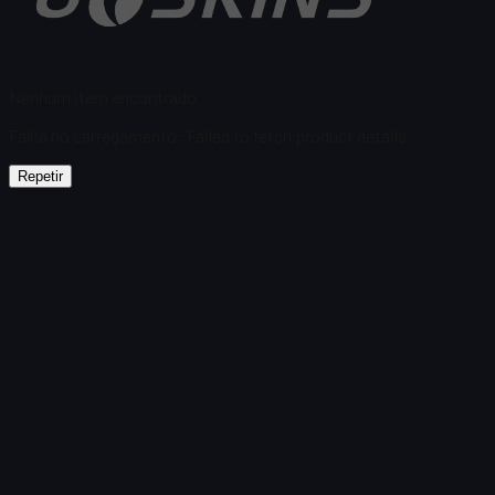
Nenhum item encontrado
Falha no carregamento
:
Failed to fetch product details
Repetir