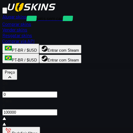
Alugar skins
Aluguéis sem caução
Comprar skins
Vender skins
Resgatar skins
Comprar via API
PT-BR / $USD
Entrar com Steam
PT-BR / $USD
Entrar com Steam
Filtros
Preço
De
$
Para
$