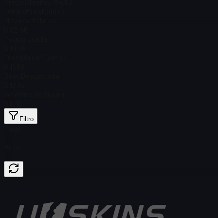
Preço Steam
$ 164,63
Total em estoque
6
Nova de Fábrica
$ 92,46
Pouco Usada
$ 19,76
Testada em Campo
$ 11,86
Bem Desgastada
$ 12,15
Veterana de Guerra
$ 8,12
Filtro
Float
Price