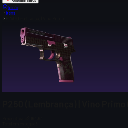
Redefinir filtros
Início
Itens
P250 (Lembrança) | Vino Primo
P250 (Lembrança) | Vino Primo 
Preço Steam
$ 164,63
Total em estoque
6