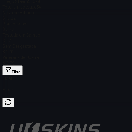
Preço Steam
$ 0,99
Total em estoque
34
Nova de Fábrica
$ 15,22
Pouco Usada
$ 2,22
Testada em Campo
$ 1,20
Bem Desgastada
$ 0,91
Veterana de Guerra
$ 0,79
Filtro
Float
Price