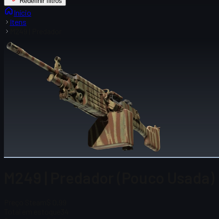
Redefinir filtros
Início
Itens
M249 | Predador
M249 | Predador (Pouco Usada)
Preço Steam
$ 0,99
Total em estoque
34