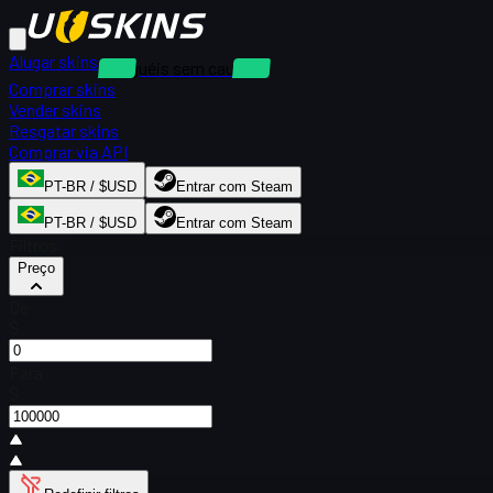
Alugar skins
Aluguéis sem caução
Comprar skins
Vender skins
Resgatar skins
Comprar via API
PT-BR / $USD
Entrar com Steam
PT-BR / $USD
Entrar com Steam
Filtros
Preço
De
$
Para
$