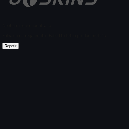
Nenhum item encontrado
Falha no carregamento
:
Failed to fetch product details
Repetir