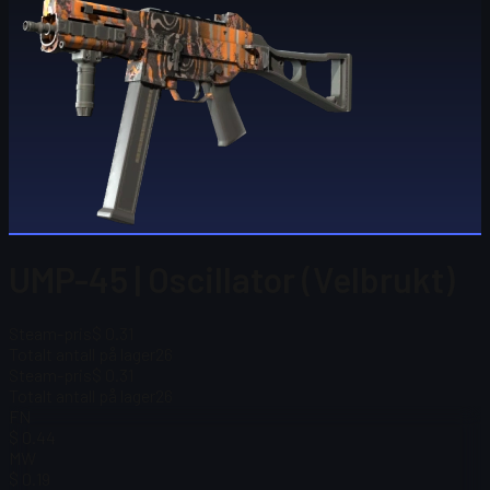
UMP-45 | Oscillator (Velbrukt)
Steam-pris
$ 0.31
Totalt antall på lager
26
Steam-pris
$ 0.31
Totalt antall på lager
26
FN
$ 0.44
MW
$ 0.19