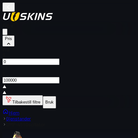
Filtre
Pris
Fra
$
Til
$
Tilbakestill filtre
Bruk
Hjem
Gjenstander
UMP-45 | Oscillator