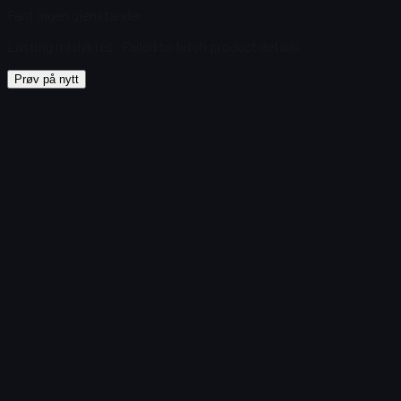
Fant ingen gjenstander
Lasting mislyktes
:
Failed to fetch product details
Prøv på nytt