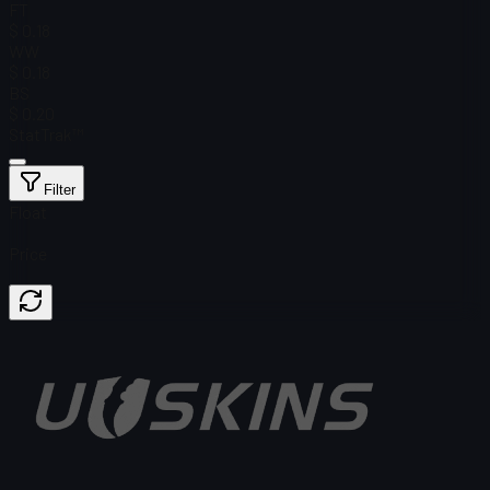
FT
$ 0.18
WW
$ 0.18
BS
$ 0.20
StatTrak™
Filter
Float
Price