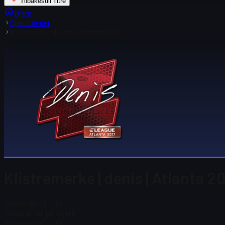
Tilbakestill filtre
Hjem
Gjenstander
Klistremerke | denis | Atlanta 2017
Klistremerke | denis | Atlanta 2
Steam-pris
$ 5.76
Totalt antall på lager
8
Steam-pris
$ 5.76