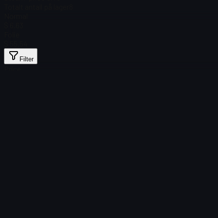
Totalt antall på lager
8
Normal
$ 6.63
Folie
$ 55.54
Filter
Price
Fant ingen gjenstander
Lasting mislyktes
:
Failed to fetch product details
Prøv på nytt