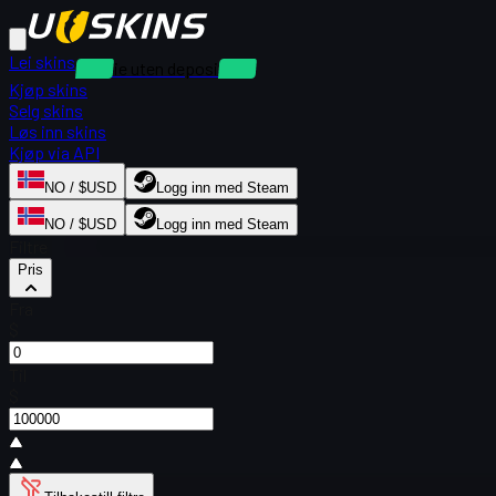
Lei skins
Utleie uten depositum
Kjøp skins
Selg skins
Løs inn skins
Kjøp via API
NO / $USD
Logg inn med Steam
NO / $USD
Logg inn med Steam
Filtre
Pris
Fra
$
Til
$