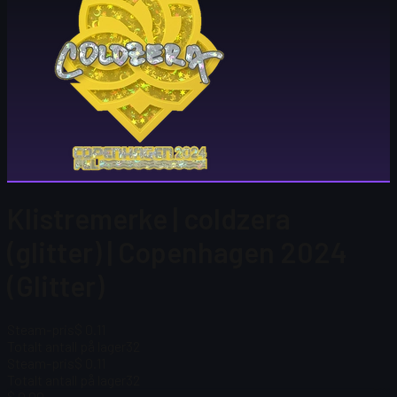
Klistremerke | coldzera
(glitter) | Copenhagen 2024
(Glitter)
Steam-pris
$ 0.11
Totalt antall på lager
32
Steam-pris
$ 0.11
Totalt antall på lager
32
$ 0.00