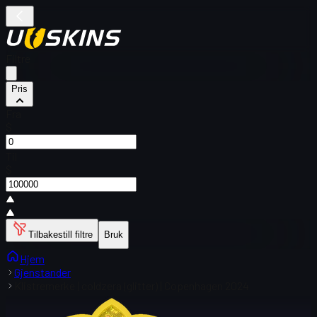
Filtre
Pris
Fra
$
Til
$
Tilbakestill filtre
Bruk
Hjem
Gjenstander
Klistremerke | coldzera (glitter) | Copenhagen 2024