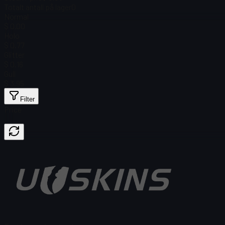
Totalt antall på lager
0
Normal
$ 0.00
Holo
$ 0.77
Glitter
$ 0.16
Gull
$ 3.95
Filter
Price