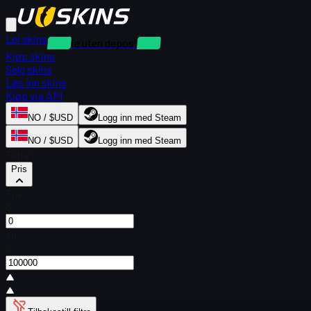
Lei skins
Utleie uten depositum
Kjøp skins
Selg skins
Løs inn skins
Kjøp via API
NO / $USD
Logg inn med Steam
NO / $USD
Logg inn med Steam
Filtre
Pris
Fra
$
Til
$