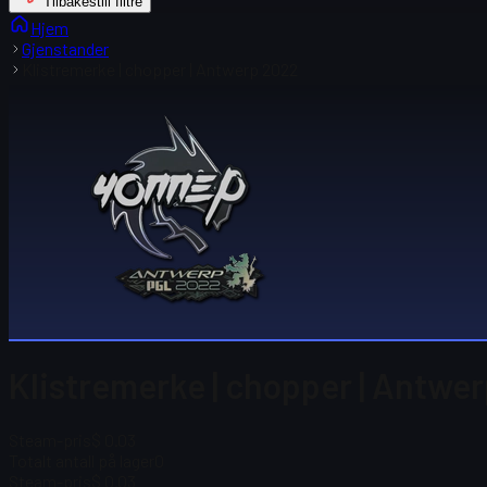
Tilbakestill filtre
Hjem
Gjenstander
Klistremerke | chopper | Antwerp 2022
Klistremerke | chopper | Antwe
Steam-pris
$ 0.03
Totalt antall på lager
0
Steam-pris
$ 0.03