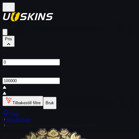
Filtre
Pris
Fra
$
Til
$
Tilbakestill filtre
Bruk
Hjem
Gjenstander
Klistremerke | chopper (gull) | Budapest 2025