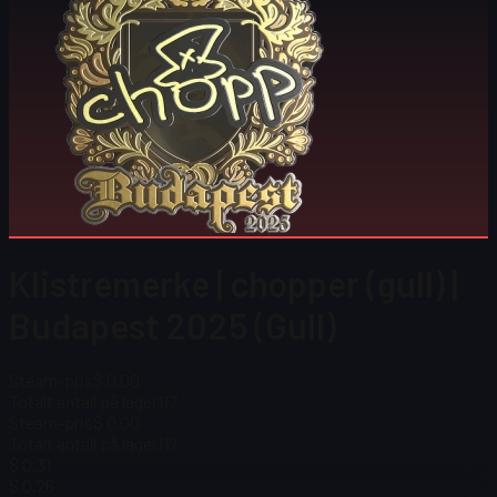
Klistremerke | chopper (gull) |
Budapest 2025 (Gull)
Steam-pris
$ 0.00
Totalt antall på lager
117
Steam-pris
$ 0.00
Totalt antall på lager
117
$ 0.31
$ 0.26