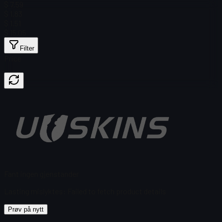
$ 7.59
$ 1.83
$ 1.51
$ 15.05
Filter
Price
Fant ingen gjenstander
Lasting mislyktes
:
Failed to fetch product details
Prøv på nytt