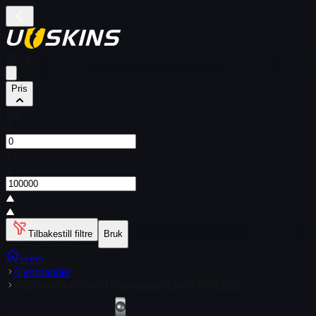
Filtre
Pris
Fra
$
Til
$
Tilbakestill filtre
Bruk
Hjem
Gjenstander
Klistremerkeholder | Renegades (folie) | RMR 2020