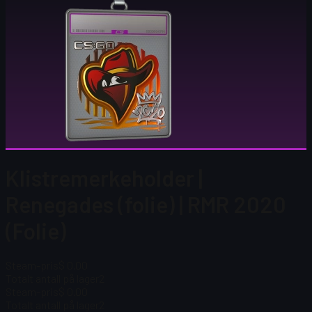
Klistremerkeholder |
Renegades (folie) | RMR 2020
(Folie)
Steam-pris
$ 0.00
Totalt antall på lager
2
Steam-pris
$ 0.00
Totalt antall på lager
2