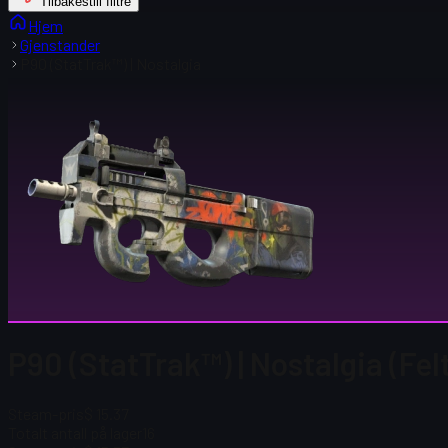
Tilbakestill filtre
Hjem
Gjenstander
P90 (StatTrak™) | Nostalgia
P90 (StatTrak™) | Nostalgia (Fel
Steam-pris
$ 15.37
Totalt antall på lager
16