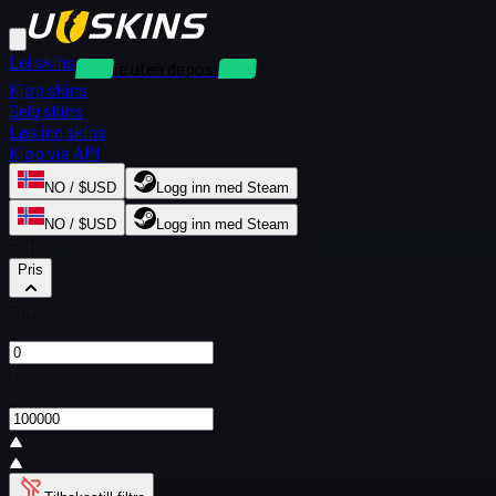
Lei skins
Utleie uten depositum
Kjøp skins
Selg skins
Løs inn skins
Kjøp via API
NO / $USD
Logg inn med Steam
NO / $USD
Logg inn med Steam
Filtre
Pris
Fra
$
Til
$