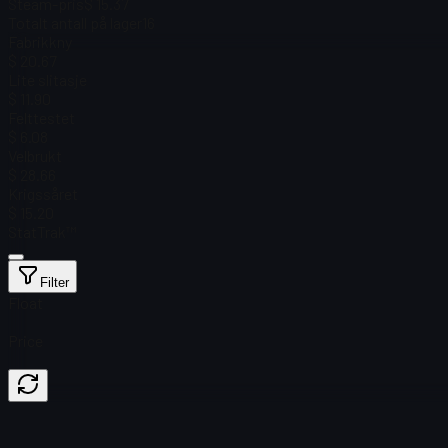
Steam-pris
$ 15.37
Totalt antall på lager
16
Fabrikkny
$ 20.67
Lite slitasje
$ 11.90
Felttestet
$ 6.08
Velbrukt
$ 28.66
Krigssåret
$ 15.20
StatTrak™
Filter
Float
Price