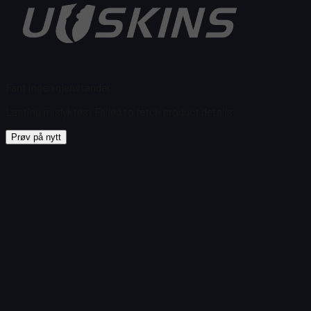
Fant ingen gjenstander
Lasting mislyktes
:
Failed to fetch product details
Prøv på nytt