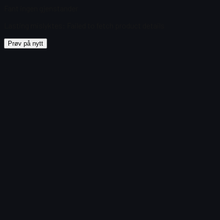
Fant ingen gjenstander
Lasting mislyktes
:
Failed to fetch product details
Prøv på nytt