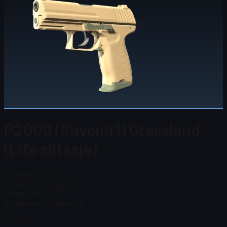
P2000 (Suvenir) | Grassland
(Lite slitasje)
Steam-pris
$ 0.67
Totalt antall på lager
102
Steam-pris
$ 0.67
Totalt antall på lager
102
FN
$ 13.39