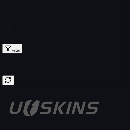
MW
$ 2.43
FT
$ 1.31
WW
$ 1.09
BS
$ 0.00
Filter
Float
Price