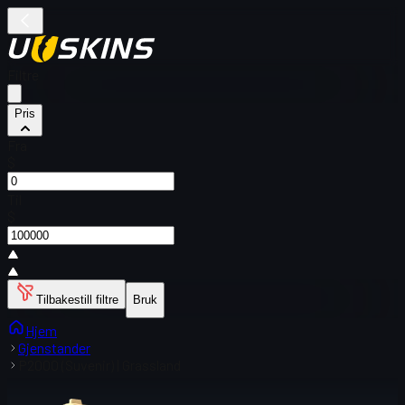
Filtre
Pris
Fra
$
Til
$
Tilbakestill filtre
Bruk
Hjem
Gjenstander
P2000 (Suvenir) | Grassland