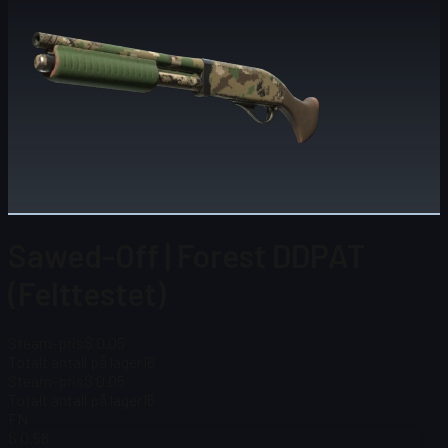
Sawed-Off | Forest DDPAT
(Felttestet)
Steam-pris
$ 0.05
Totalt antall på lager
16
Steam-pris
$ 0.05
Totalt antall på lager
16
FN
$ 0.58