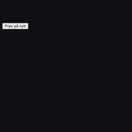
Fant ingen gjenstander
Lasting mislyktes
:
Failed to fetch product details
Prøv på nytt