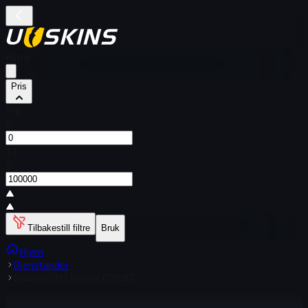
Filtre
Pris
Fra
$
Til
$
Tilbakestill filtre
Bruk
Hjem
Gjenstander
Sawed-Off | Forest DDPAT