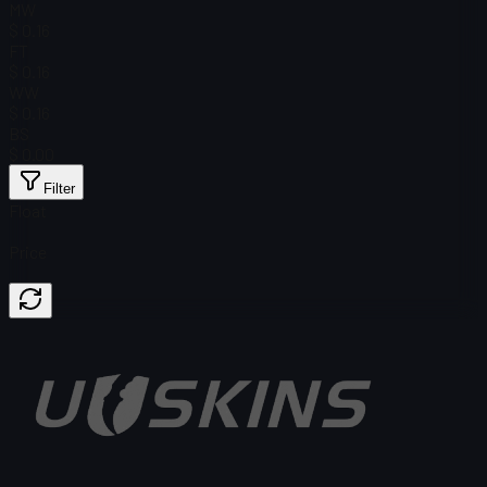
MW
$ 0.16
FT
$ 0.16
WW
$ 0.16
BS
$ 0.00
Filter
Float
Price