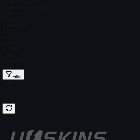
Steam-pris
$ 1.89
Totalt antall på lager
5
Fabrikkny
$ 33.42
Lite slitasje
$ 3.72
Felttestet
$ 2.89
Velbrukt
$ 5.99
Krigssåret
$ 3.80
Filter
Float
Price