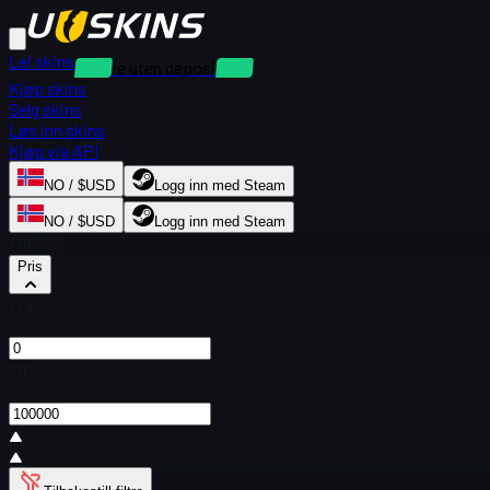
Lei skins
Utleie uten depositum
Kjøp skins
Selg skins
Løs inn skins
Kjøp via API
NO / $USD
Logg inn med Steam
NO / $USD
Logg inn med Steam
Filtre
Pris
Fra
$
Til
$