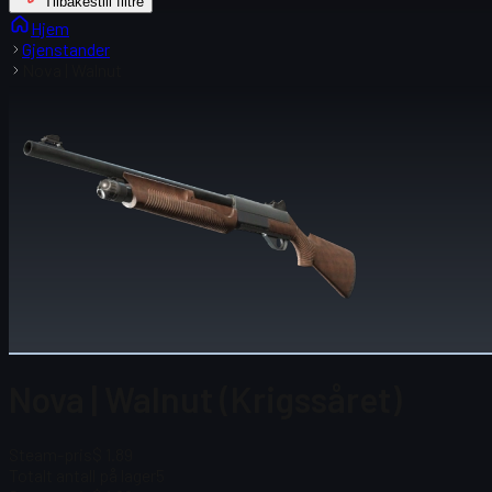
Tilbakestill filtre
Hjem
Gjenstander
Nova | Walnut
Nova | Walnut (Krigssåret)
Steam-pris
$ 1.89
Totalt antall på lager
5